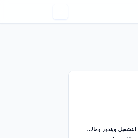
🌙
َي التشغيل ويندوز وماك.